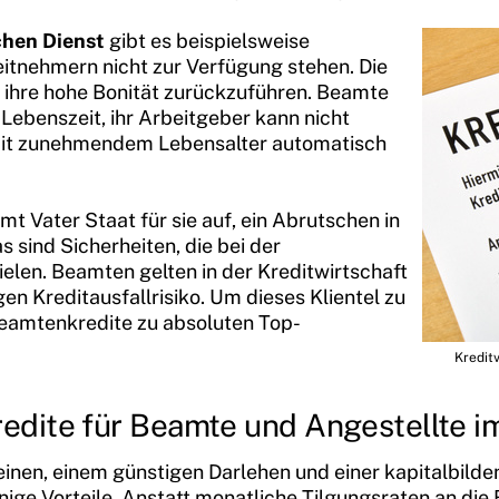
chen Dienst
gibt es beispielsweise
itnehmern nicht zur Verfügung stehen. Die
 ihre hohe Bonität zurückzuführen. Beamte
Lebenszeit, ihr Arbeitgeber kann nicht
t mit zunehmendem Lebensalter automatisch
t Vater Staat für sie auf, ein Abrutschen in
s sind Sicherheiten, die bei der
ielen. Beamten gelten in der Kreditwirtschaft
n Kreditausfallrisiko. Um dieses Klientel zu
Beamtenkredite zu absoluten Top-
Kredit
dite für Beamte und Angestellte im
inen, einem günstigen Darlehen und einer kapitalbild
ige Vorteile. Anstatt monatliche Tilgungsraten an die 