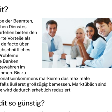
it?
ppe der Beamten,
chen Dienstes
arlehen bieten den
te Vorteile als
 de facto über
chschnittliches
 Probleme
ie Banken
 gewähren im
hmen. Bis zu
 Monatseinkommens markieren das maximale
nfalls äußerst großzügig bemessen. Marktüblich sind
g wird dadurch erheblich reduziert.
it so günstig?