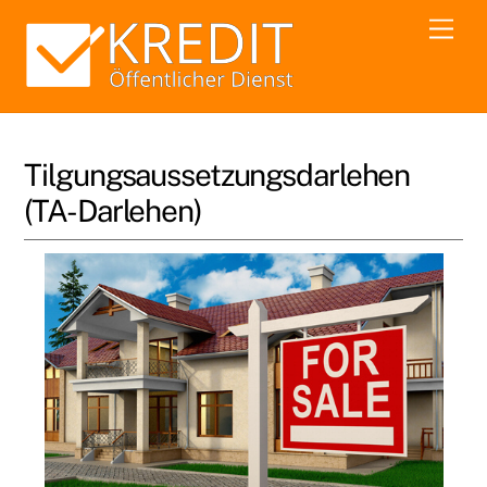
Skip
Men
to
content
Tilgungsaussetzungsdarlehen
(TA-Darlehen)